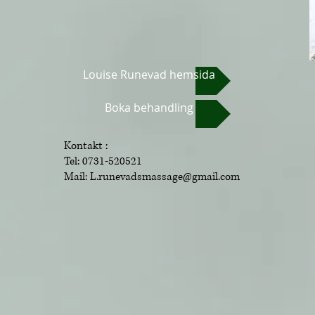
Louise Runevad hemsida
Boka behandling
Kontakt :
Tel: 0731-520521
Mail:
L.runevadsmassage@gmail.com