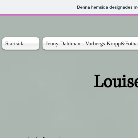
Denna hemsida designades 
Startsida
Jenny Dahlman - Varbergs Kropp&Fothä
Louis